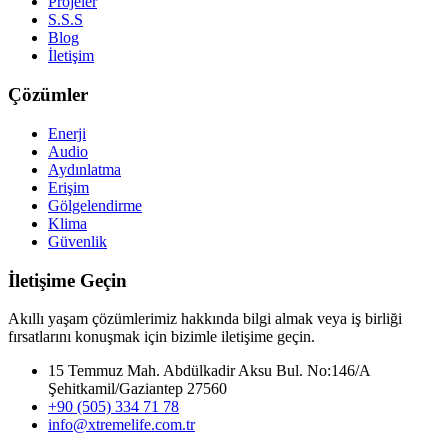
Projeler
S.S.S
Blog
İletişim
Çözümler
Enerji
Audio
Aydınlatma
Erişim
Gölgelendirme
Klima
Güvenlik
İletişime Geçin
Akıllı yaşam çözümlerimiz hakkında bilgi almak veya iş birliği
fırsatlarını konuşmak için bizimle iletişime geçin.
15 Temmuz Mah. Abdülkadir Aksu Bul. No:146/A
Şehitkamil/Gaziantep 27560
+90 (505) 334 71 78
info@xtremelife.com.tr