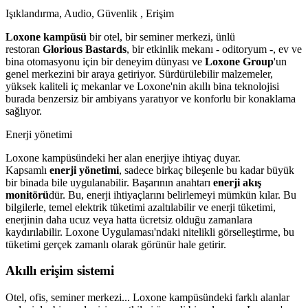
Işıklandırma, Audio, Güvenlik , Erişim
Loxone kampüsü
bir otel, bir seminer merkezi, ünlü
restoran
Glorious Bastards
, bir etkinlik mekanı - oditoryum -, ev ve
bina otomasyonu için bir deneyim dünyası ve
Loxone Group
'un
genel merkezini bir araya getiriyor. Sürdürülebilir malzemeler,
yüksek kaliteli iç mekanlar ve Loxone'nin akıllı bina teknolojisi
burada benzersiz bir ambiyans yaratıyor ve konforlu bir konaklama
sağlıyor.
Enerji yönetimi
Loxone kampüsündeki her alan enerjiye ihtiyaç duyar.
Kapsamlı
enerji yönetimi
, sadece birkaç bileşenle bu kadar büyük
bir binada bile uygulanabilir. Başarının anahtarı
enerji akış
monitörü
dür. Bu, enerji ihtiyaçlarını belirlemeyi mümkün kılar. Bu
bilgilerle, temel elektrik tüketimi azaltılabilir ve enerji tüketimi,
enerjinin daha ucuz veya hatta ücretsiz olduğu zamanlara
kaydırılabilir. Loxone Uygulaması'ndaki nitelikli görselleştirme, bu
tüketimi gerçek zamanlı olarak görünür hale getirir.
Akıllı erişim sistemi
Otel, ofis, seminer merkezi... Loxone kampüsündeki farklı alanlar