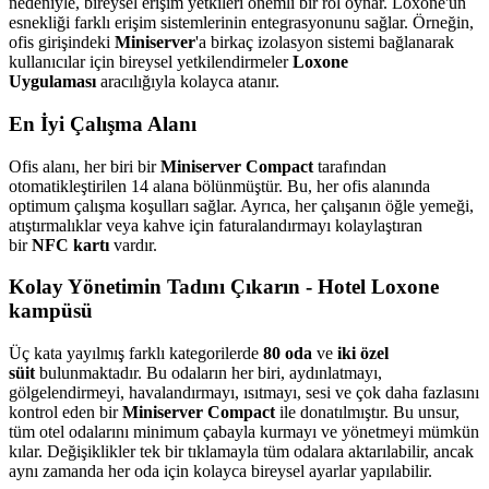
nedeniyle, bireysel erişim yetkileri önemli bir rol oynar. Loxone'un
esnekliği farklı erişim sistemlerinin entegrasyonunu sağlar. Örneğin,
ofis girişindeki
Miniserver
'a birkaç izolasyon sistemi bağlanarak
kullanıcılar için bireysel yetkilendirmeler
Loxone
Uygulaması
aracılığıyla kolayca atanır.
En İyi Çalışma Alanı
Ofis alanı, her biri bir
Miniserver Compact
tarafından
otomatikleştirilen 14 alana bölünmüştür. Bu, her ofis alanında
optimum çalışma koşulları sağlar. Ayrıca, her çalışanın öğle yemeği,
atıştırmalıklar veya kahve için faturalandırmayı kolaylaştıran
bir
NFC kartı
vardır.
Kolay Yönetimin Tadını Çıkarın - Hotel Loxone
kampüsü
Üç kata yayılmış farklı kategorilerde
80 oda
ve
iki özel
süit
bulunmaktadır. Bu odaların her biri, aydınlatmayı,
gölgelendirmeyi, havalandırmayı, ısıtmayı, sesi ve çok daha fazlasını
kontrol eden bir
Miniserver Compact
ile donatılmıştır. Bu unsur,
tüm otel odalarını minimum çabayla kurmayı ve yönetmeyi mümkün
kılar. Değişiklikler tek bir tıklamayla tüm odalara aktarılabilir, ancak
aynı zamanda her oda için kolayca bireysel ayarlar yapılabilir.