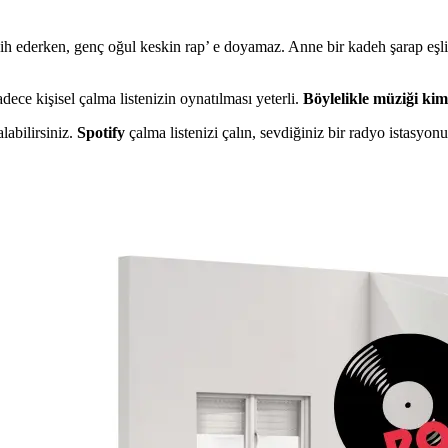
 tercih ederken, genç oğul keskin rap’ e doyamaz. Anne bir kadeh şarap eş
dece kişisel çalma listenizin oynatılması yeterli.
Böylelikle müziği ki
labilirsiniz.
Spotify
çalma listenizi çalın, sevdiğiniz bir radyo istasyon