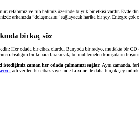
r; refahımız ve ruh halimiz üzerinde büyük bir etkisi vardır. Evde dinl
izde arkanızda “dolaşmasını” sağlayacak harika bir şey. Entegre çok oda
kında birkaç söz
in: Her odada bir cihaz olurdu. Banyoda bir radyo, mutfakta bir CD çala
a olasılığını bir kenara bırakırsak, bu muhtemelen komşuların hoşuna
 istediğimiz zaman her odada çalmamızı sağlar.
Aynı zamanda, farkl
erver
adı verilen bir cihaz sayesinde Loxone ile daha birçok şey mümk