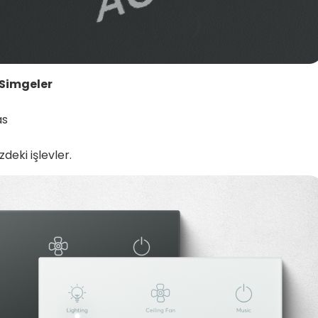
 Simgeler
sas
deki işlevler.