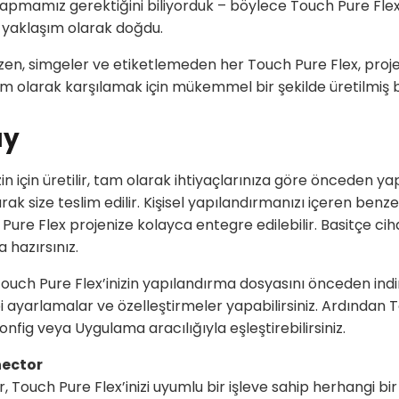
r yapmamız gerektiğini biliyorduk – böylece Touch Pure Fle
bir yaklaşım olarak doğdu.
düzen, simgeler ve etiketlemeden her Touch Pure Flex, proje
am olarak karşılamak için mükemmel bir şekilde üretilmiş bi
ay
in için üretilir, tam olarak ihtiyaçlarınıza göre önceden yap
rak size teslim edilir. Kişisel yapılandırmanızı içeren benze
 Pure Flex projenize kolayca entegre edilebilir. Basitçe cih
 hazırsınız.
Touch Pure Flex’inizin yapılandırma dosyasını önceden indir
i ayarlamalar ve özelleştirmeler yapabilirsiniz. Ardından T
nfig veya Uygulama aracılığıyla eşleştirebilirsiniz.
nector
, Touch Pure Flex’inizi uyumlu bir işleve sahip herhangi bi