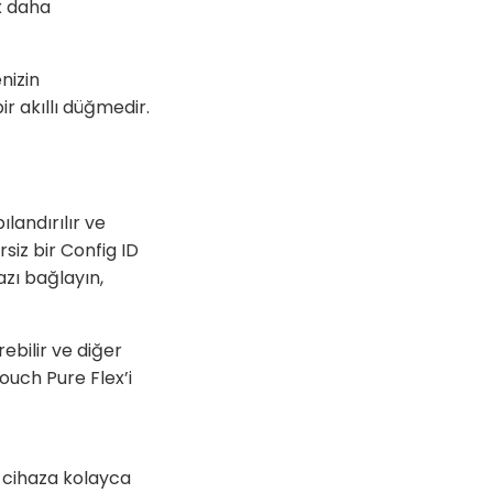
x daha
nizin
r akıllı düğmedir.
ılandırılır ve
rsiz bir Config ID
azı bağlayın,
ebilir ve diğer
ouch Pure Flex’i
r cihaza kolayca