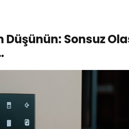
n Düşünün: Sonsuz Olas
…