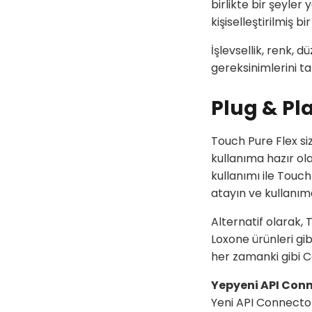
birlikte bir şeyle
kişiselleştirilmiş 
İşlevsellik, renk, 
gereksinimlerini t
Plug & Pl
Touch Pure Flex siz
kullanıma hazır ola
kullanımı ile Touch
atayın ve kullanıma
Alternatif olarak, 
Loxone ürünleri gib
her zamanki gibi Co
Yepyeni API Con
Yeni API Connector